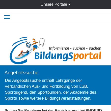
Unsere Portale
Navigation
ein-/ausblenden
Angebotssuche
Die Angebotssuche enthält Lehrgänge der
verbandlichen Aus- und Fortbildung von LSB,
Sportjugend, den Sportbünden, der Akademie des
Sports sowie weitere Bildungsveranstaltungen.
Sollten Sie Probleme bei der Registrierung bei PHOENIX