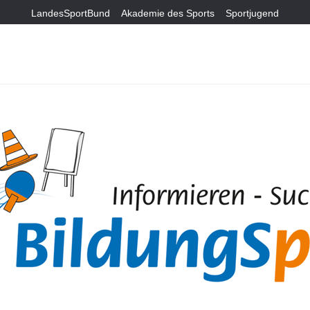
LandesSportBund
Akademie des Sports
Sportjugend