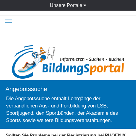
Unsere Portale
Navigation
ein-/ausblenden
Angebotssuche
Die Angebotssuche enthält Lehrgänge der
verbandlichen Aus- und Fortbildung von LSB,
Sportjugend, den Sportbünden, der Akademie des
Sports sowie weitere Bildungsveranstaltungen.
Sollten Sie Probleme bei der Registrierung bei PHOENIX