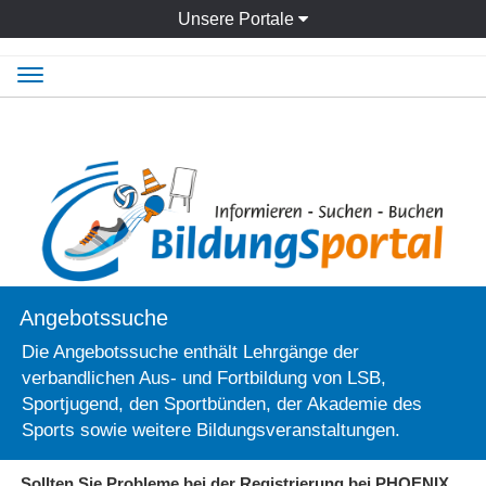
Unsere Portale
Navigation
ein-/ausblenden
Angebotssuche
Die Angebotssuche enthält Lehrgänge der
verbandlichen Aus- und Fortbildung von LSB,
Sportjugend, den Sportbünden, der Akademie des
Sports sowie weitere Bildungsveranstaltungen.
Sollten Sie Probleme bei der Registrierung bei PHOENIX