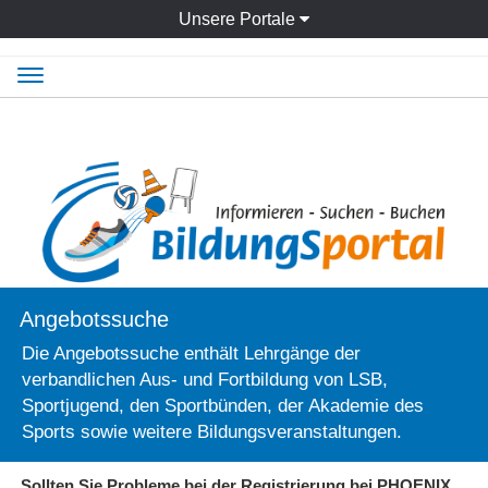
Unsere Portale
Navigation
ein-/ausblenden
Angebotssuche
Die Angebotssuche enthält Lehrgänge der
verbandlichen Aus- und Fortbildung von LSB,
Sportjugend, den Sportbünden, der Akademie des
Sports sowie weitere Bildungsveranstaltungen.
Sollten Sie Probleme bei der Registrierung bei PHOENIX