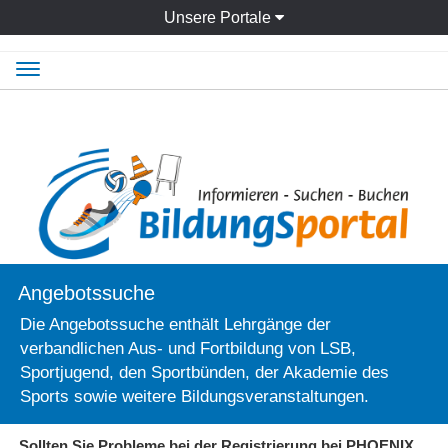
Unsere Portale
Navigation
ein-/ausblenden
Angebotssuche
Die Angebotssuche enthält Lehrgänge der
verbandlichen Aus- und Fortbildung von LSB,
Sportjugend, den Sportbünden, der Akademie des
Sports sowie weitere Bildungsveranstaltungen.
Sollten Sie Probleme bei der Registrierung bei PHOENIX