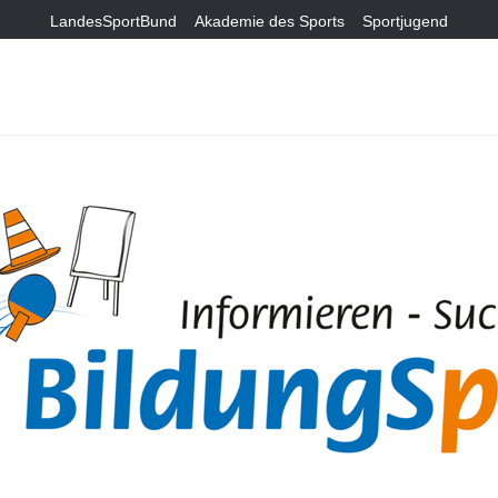
LandesSportBund
Akademie des Sports
Sportjugend