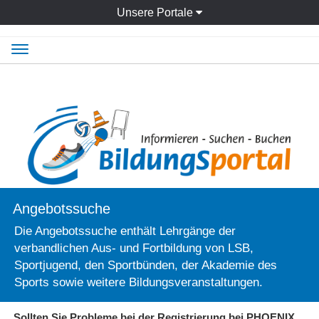
Unsere Portale
Navigation
ein-/ausblenden
Angebotssuche
Die Angebotssuche enthält Lehrgänge der
verbandlichen Aus- und Fortbildung von LSB,
Sportjugend, den Sportbünden, der Akademie des
Sports sowie weitere Bildungsveranstaltungen.
Sollten Sie Probleme bei der Registrierung bei PHOENIX