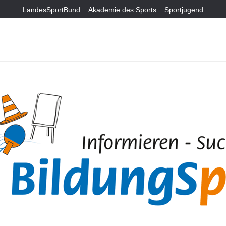
LandesSportBund
Akademie des Sports
Sportjugend