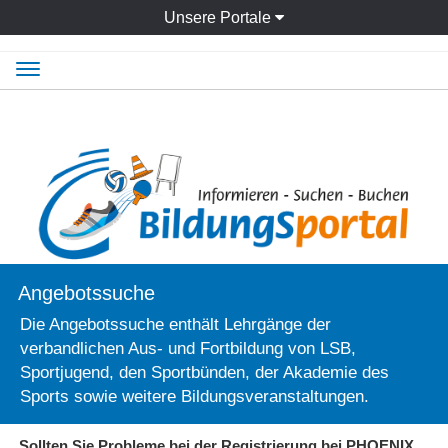
Unsere Portale
Navigation
ein-/ausblenden
Angebotssuche
Die Angebotssuche enthält Lehrgänge der
verbandlichen Aus- und Fortbildung von LSB,
Sportjugend, den Sportbünden, der Akademie des
Sports sowie weitere Bildungsveranstaltungen.
Sollten Sie Probleme bei der Registrierung bei PHOENIX