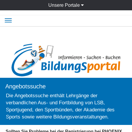
Unsere Portale
Navigation
ein-/ausblenden
Angebotssuche
Die Angebotssuche enthält Lehrgänge der
verbandlichen Aus- und Fortbildung von LSB,
Sportjugend, den Sportbünden, der Akademie des
Sports sowie weitere Bildungsveranstaltungen.
Sollten Sie Probleme bei der Registrierung bei PHOENIX