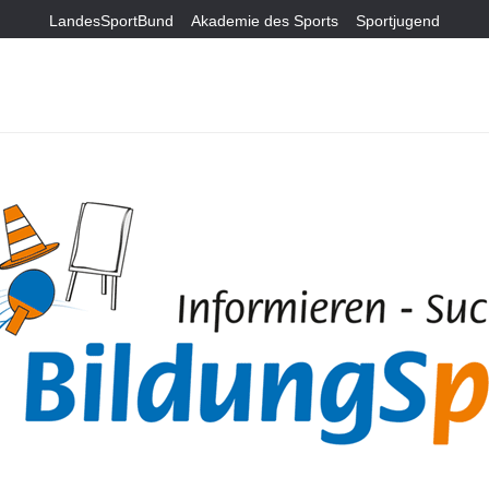
LandesSportBund
Akademie des Sports
Sportjugend