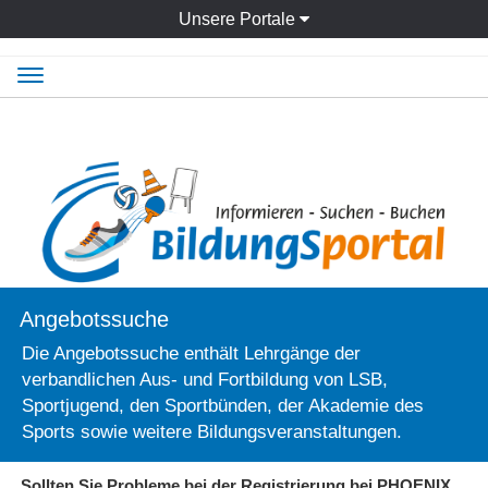
Unsere Portale
Navigation
ein-/ausblenden
Angebotssuche
Die Angebotssuche enthält Lehrgänge der
verbandlichen Aus- und Fortbildung von LSB,
Sportjugend, den Sportbünden, der Akademie des
Sports sowie weitere Bildungsveranstaltungen.
Sollten Sie Probleme bei der Registrierung bei PHOENIX