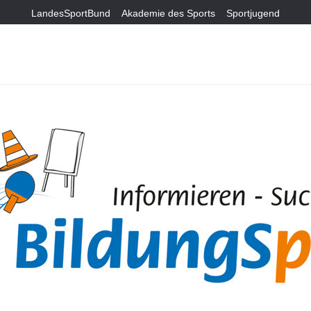
LandesSportBund
Akademie des Sports
Sportjugend