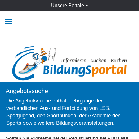
Unsere Portale
Navigation
ein-/ausblenden
Angebotssuche
Die Angebotssuche enthält Lehrgänge der
verbandlichen Aus- und Fortbildung von LSB,
Sportjugend, den Sportbünden, der Akademie des
Sports sowie weitere Bildungsveranstaltungen.
Sollten Sie Probleme bei der Registrierung bei PHOENIX