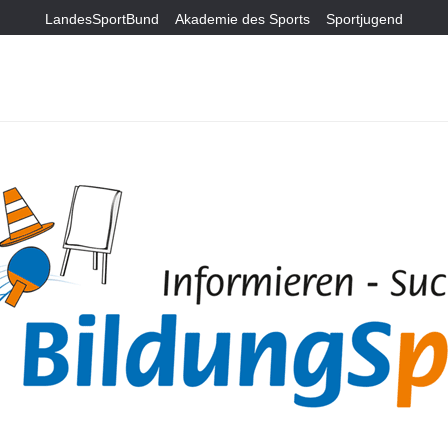
LandesSportBund
Akademie des Sports
Sportjugend