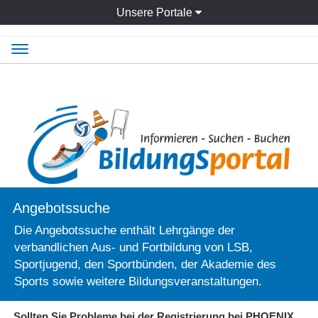
Unsere Portale
Navigation
ein-/ausblenden
Angebotssuche
Die Angebotssuche enthält Lehrgänge der
verbandlichen Aus- und Fortbildung von LSB,
Sportjugend, den Sportbünden, der Akademie des
Sports sowie weitere Bildungsveranstaltungen.
Sollten Sie Probleme bei der Registrierung bei PHOENIX