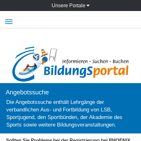
Unsere Portale
Navigation
ein-/ausblenden
Angebotssuche
Die Angebotssuche enthält Lehrgänge der
verbandlichen Aus- und Fortbildung von LSB,
Sportjugend, den Sportbünden, der Akademie des
Sports sowie weitere Bildungsveranstaltungen.
Sollten Sie Probleme bei der Registrierung bei PHOENIX