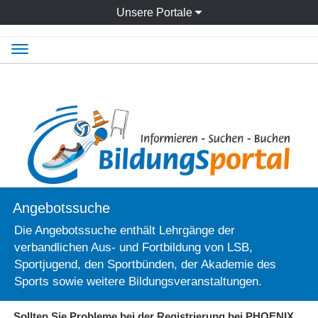
Unsere Portale
Navigation
ein-/ausblenden
Angebotssuche
Die Angebotssuche enthält Lehrgänge der
verbandlichen Aus- und Fortbildung von LSB,
Sportjugend, den Sportbünden, der Akademie des
Sports sowie weitere Bildungsveranstaltungen.
Sollten Sie Probleme bei der Registrierung bei PHOENIX