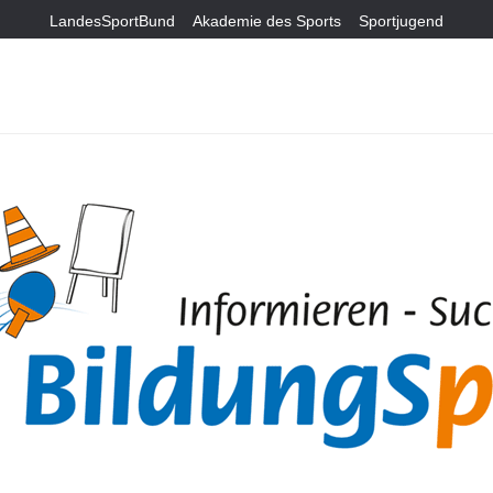
LandesSportBund
Akademie des Sports
Sportjugend