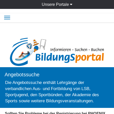
Unsere Portale
Navigation
ein-/ausblenden
Angebotssuche
Die Angebotssuche enthält Lehrgänge der
verbandlichen Aus- und Fortbildung von LSB,
Sportjugend, den Sportbünden, der Akademie des
Sports sowie weitere Bildungsveranstaltungen.
Sollten Sie Probleme bei der Registrierung bei PHOENIX