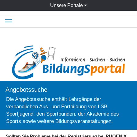
Unsere Portale
Navigation
ein-/ausblenden
Angebotssuche
Die Angebotssuche enthält Lehrgänge der
verbandlichen Aus- und Fortbildung von LSB,
Sportjugend, den Sportbünden, der Akademie des
Sports sowie weitere Bildungsveranstaltungen.
Sollten Sie Probleme bei der Registrierung bei PHOENIX