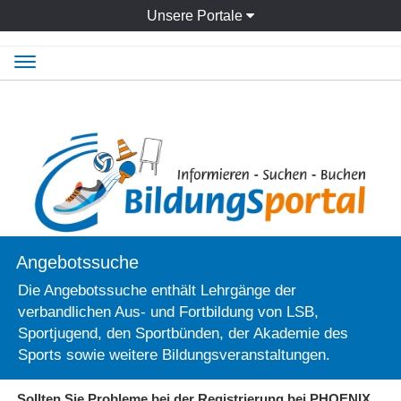
Unsere Portale
Navigation
ein-/ausblenden
Angebotssuche
Die Angebotssuche enthält Lehrgänge der
verbandlichen Aus- und Fortbildung von LSB,
Sportjugend, den Sportbünden, der Akademie des
Sports sowie weitere Bildungsveranstaltungen.
Sollten Sie Probleme bei der Registrierung bei PHOENIX