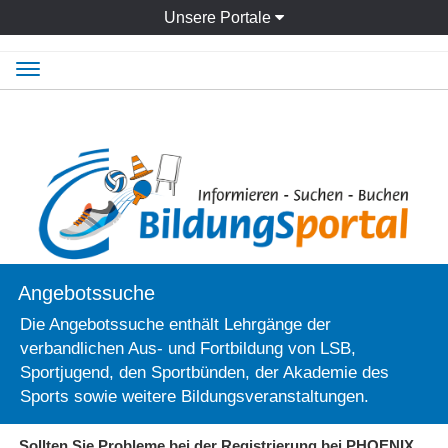
Unsere Portale
Navigation
ein-/ausblenden
Angebotssuche
Die Angebotssuche enthält Lehrgänge der
verbandlichen Aus- und Fortbildung von LSB,
Sportjugend, den Sportbünden, der Akademie des
Sports sowie weitere Bildungsveranstaltungen.
Sollten Sie Probleme bei der Registrierung bei PHOENIX