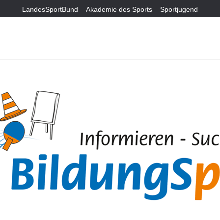
LandesSportBund
Akademie des Sports
Sportjugend