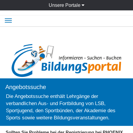
Unsere Portale
Navigation
ein-/ausblenden
Angebotssuche
Die Angebotssuche enthält Lehrgänge der
verbandlichen Aus- und Fortbildung von LSB,
Sportjugend, den Sportbünden, der Akademie des
Sports sowie weitere Bildungsveranstaltungen.
Sollten Sie Probleme bei der Registrierung bei PHOENIX