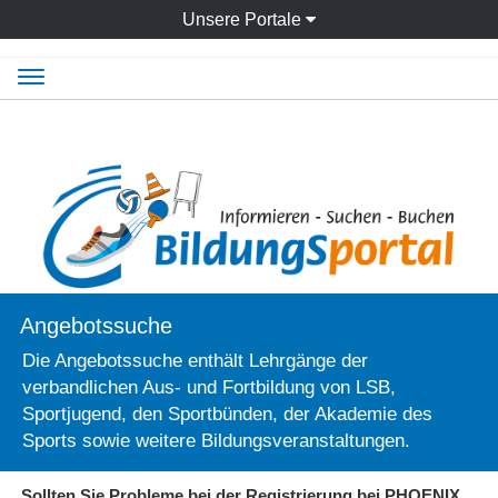
Unsere Portale
Navigation
ein-/ausblenden
Angebotssuche
Die Angebotssuche enthält Lehrgänge der
verbandlichen Aus- und Fortbildung von LSB,
Sportjugend, den Sportbünden, der Akademie des
Sports sowie weitere Bildungsveranstaltungen.
Sollten Sie Probleme bei der Registrierung bei PHOENIX