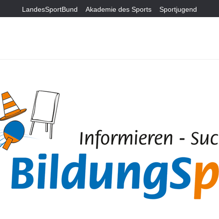
LandesSportBund
Akademie des Sports
Sportjugend