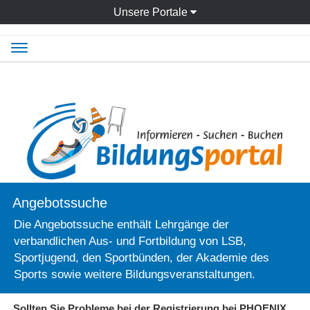
Unsere Portale
Navigation
ein-/ausblenden
Angebotssuche
Die Angebotssuche enthält Lehrgänge der
verbandlichen Aus- und Fortbildung von LSB,
Sportjugend, den Sportbünden, der Akademie des
Sports sowie weitere Bildungsveranstaltungen.
Sollten Sie Probleme bei der Registrierung bei PHOENIX