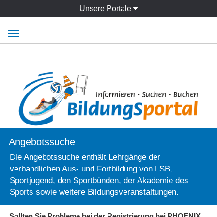
Unsere Portale
Navigation
ein-/ausblenden
Angebotssuche
Die Angebotssuche enthält Lehrgänge der
verbandlichen Aus- und Fortbildung von LSB,
Sportjugend, den Sportbünden, der Akademie des
Sports sowie weitere Bildungsveranstaltungen.
Sollten Sie Probleme bei der Registrierung bei PHOENIX