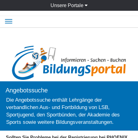
Unsere Portale
Navigation
ein-/ausblenden
Angebotssuche
Die Angebotssuche enthält Lehrgänge der
verbandlichen Aus- und Fortbildung von LSB,
Sportjugend, den Sportbünden, der Akademie des
Sports sowie weitere Bildungsveranstaltungen.
Sollten Sie Probleme bei der Registrierung bei PHOENIX