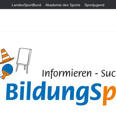
LandesSportBund
Akademie des Sports
Sportjugend